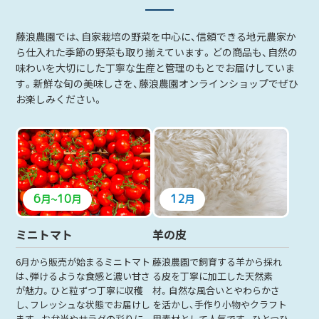
藤浪農園では、自家栽培の野菜を中心に、信頼できる地元農家か
ら仕入れた季節の野菜も取り揃えています。どの商品も、自然の
味わいを大切にした丁寧な生産と管理のもとでお届けしていま
す。新鮮な旬の美味しさを、藤浪農園オンラインショップでぜひ
お楽しみください。
6
10
12
月
~
月
月
ミニトマト
羊の皮
6月から販売が始まるミニトマト
藤浪農園で飼育する羊から採れ
は、弾けるような食感と濃い甘さ
る皮を丁寧に加工した天然素
が魅力。ひと粒ずつ丁寧に収穫
材。自然な風合いとやわらかさ
し、フレッシュな状態でお届けし
を活かし、手作り小物やクラフト
ます。お弁当やサラダの彩りに
用素材として人気です。ひとつひ