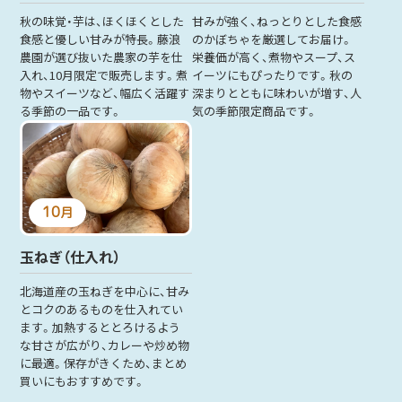
秋の味覚・芋は、ほくほくとした
甘みが強く、ねっとりとした食感
食感と優しい甘みが特長。藤浪
のかぼちゃを厳選してお届け。
農園が選び抜いた農家の芋を仕
栄養価が高く、煮物やスープ、ス
入れ、10月限定で販売します。煮
イーツにもぴったりです。秋の
物やスイーツなど、幅広く活躍す
深まりとともに味わいが増す、人
る季節の一品です。
気の季節限定商品です。
10
月
玉ねぎ（仕入れ）
北海道産の玉ねぎを中心に、甘み
とコクのあるものを仕入れてい
ます。加熱するととろけるよう
な甘さが広がり、カレーや炒め物
に最適。保存がきくため、まとめ
買いにもおすすめです。