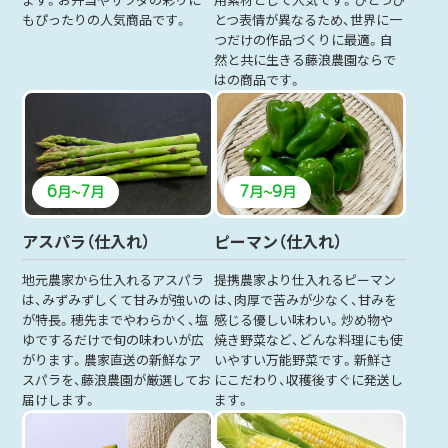
もぴったりの人気商品です。
とつ表情が異なるため、世界に一
つだけの作品づくりに最適。自
然と共に生きる藤浪農園ならで
はの商品です。
6
7
7
9
月
~
月
月
~
月
アスパラ（仕入れ）
ピーマン（仕入れ）
地元農家から仕入れるアスパラ
提携農家より仕入れるピーマン
は、みずみずしくて甘みが強いの
は、肉厚で苦みが少なく、甘みを
が特長。穂先までやわらかく、塩
感じる優しい味わい。炒め物や
ゆでするだけで旬の味わいが広
焼き野菜など、どんな料理にも使
がります。農家直送の新鮮なア
いやすい万能野菜です。新鮮さ
スパラを、藤浪農園が厳選してお
にこだわり、収穫後すぐに発送し
届けします。
ます。