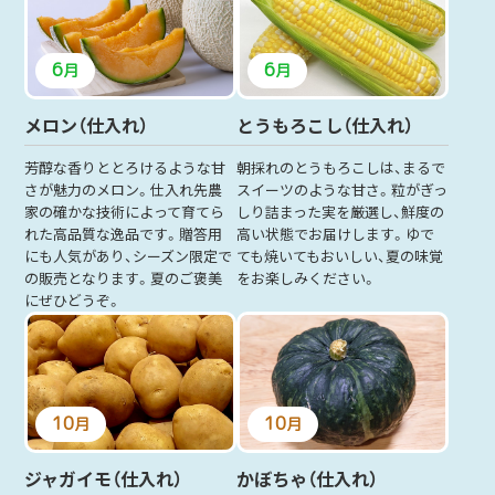
6
6
月
月
メロン（仕入れ）
とうもろこし（仕入れ）
芳醇な香りととろけるような甘
朝採れのとうもろこしは、まるで
さが魅力のメロン。仕入れ先農
スイーツのような甘さ。粒がぎっ
家の確かな技術によって育てら
しり詰まった実を厳選し、鮮度の
れた高品質な逸品です。贈答用
高い状態でお届けします。ゆで
にも人気があり、シーズン限定で
ても焼いてもおいしい、夏の味覚
の販売となります。夏のご褒美
をお楽しみください。
にぜひどうぞ。
10
10
月
月
ジャガイモ（仕入れ）
かぼちゃ（仕入れ）